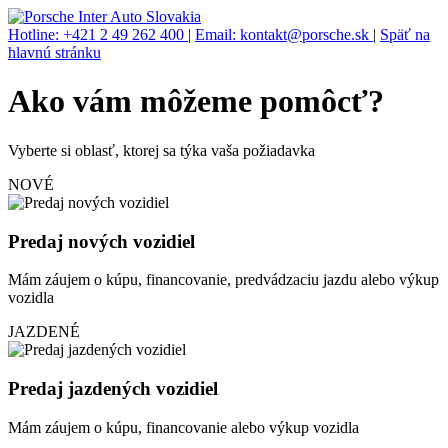
Hotline: +421 2 49 262 400
|
Email: kontakt@porsche.sk
|
Späť na
hlavnú stránku
Ako vám môžeme pomôcť?
Vyberte si oblasť, ktorej sa týka vaša požiadavka
NOVÉ
Predaj nových vozidiel
Mám záujem o kúpu, financovanie, predvádzaciu jazdu alebo výkup
vozidla
JAZDENÉ
Predaj jazdených vozidiel
Mám záujem o kúpu, financovanie alebo výkup vozidla